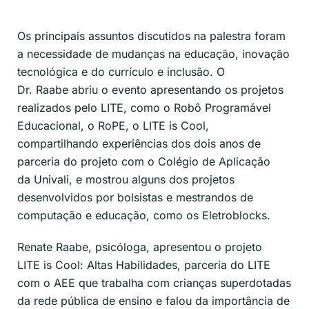
Os principais assuntos discutidos na palestra foram
a necessidade de mudanças na educação, inovação
tecnológica e do currículo e inclusão. O
Dr.
Raabe
abriu o evento apresentando os projetos
realizados pelo LITE, como o Robô Programável
Educacional, o
RoPE
, o LITE
is
Cool
,
compartilhando experiências dos dois anos de
parceria do projeto com o Colégio de Aplicação
da
Univali
,
e
m
o
strou alguns do
s projetos
desenvolvidos por bolsistas
e mestrandos de
computação e educação
, como os
Eletroblocks
.
Renate
Raabe
, psic
óloga
, apresentou o projeto
LITE
is
Cool: Altas Habilidades,
parceria do LITE
com o AEE
que trabalha com crianças superdotadas
da rede pública de ensino
e
falou da importância
de