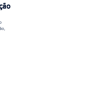
ção
o
ão,