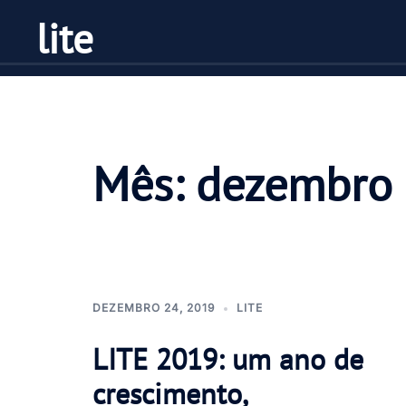
Pular
lite
para
o
conteúdo
Mês:
dezembro
DEZEMBRO 24, 2019
LITE
LITE 2019: um ano de
crescimento,