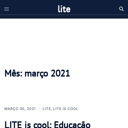
Pular
lite
para
o
conteúdo
Mês:
março 2021
MARÇO 30, 2021
LITE
,
LITE IS COOL
LITE is cool: Educação