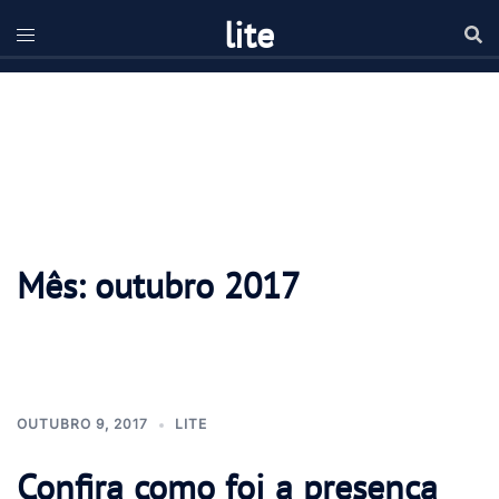
Pular
lite
para
o
conteúdo
Mês:
outubro 2017
OUTUBRO 9, 2017
LITE
Confira como foi a presença