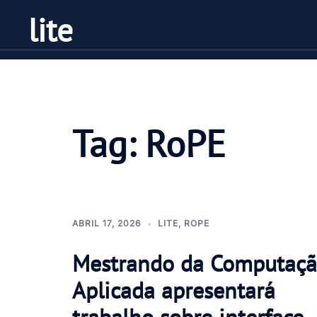
Pular
lite
para
o
conteúdo
Tag:
RoPE
ABRIL 17, 2026
LITE
,
ROPE
Mestrando da Computaç
Aplicada apresentará