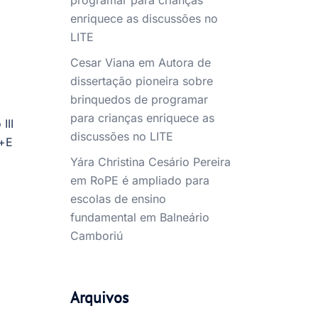
programar para crianças
enriquece as discussões no
LITE
Cesar Viana
em
Autora de
dissertação pioneira sobre
brinquedos de programar
para crianças enriquece as
III
discussões no LITE
l+E
Yára Christina Cesário Pereira
em
RoPE é ampliado para
escolas de ensino
fundamental em Balneário
Camboriú
Arquivos