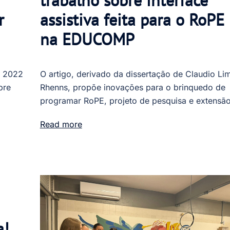
trabalho sobre interface
r
assistiva feita para o RoPE
na EDUCOMP
m 2022
O artigo, derivado da dissertação de Claudio Li
bre
Rhenns, propõe inovações para o brinquedo de
programar RoPE, projeto de pesquisa e extensã
Read more
a!