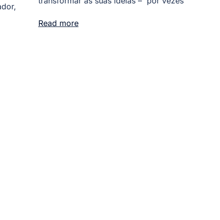
transformar as suas ideias – por vezes
ador,
Read more