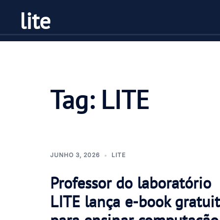
Pular
lite
para
o
conteúdo
Tag:
LITE
JUNHO 3, 2026
LITE
Professor do laboratório
LITE lança e-book gratui