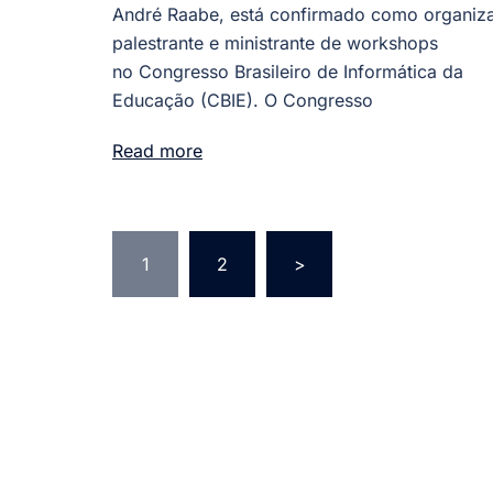
André Raabe, está confirmado como organiz
palestrante e ministrante de workshops
no Congresso Brasileiro de Informática da
Educação (CBIE). O Congresso
Read more
Paginação
1
2
>
de
posts