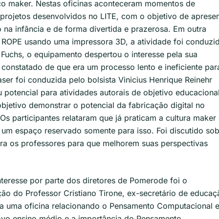
aço maker. Nestas oficinas aconteceram momentos de
rojetos desenvolvidos no LITE, com o objetivo de apresen
 na infância e de forma divertida e prazerosa. Em outra
o ROPE usando uma impressora 3D, a atividade foi conduzi
r Fuchs, o equipamento despertou o interesse pela sua
i constatado de que era um processo lento e ineficiente par
ser foi conduzida pelo bolsista Vinicius Henrique Reinehr
 potencial para atividades autorais de objetivo educacional
bjetivo demonstrar o potencial da fabricação digital no
Os participantes relataram que já praticam a cultura maker
r um espaço reservado somente para isso. Foi discutido so
ara os professores para que melhorem suas perspectivas
nteresse por parte dos diretores de Pomerode foi o
o do Professor Cristiano Tirone, ex-secretário de educaç
a uma oficina relacionando o Pensamento Computacional e
ovo ensino médio e a importância do Pensamento