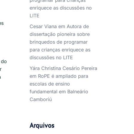
programar para crianças
enriquece as discussões no
LITE
es
Cesar Viana
em
Autora de
dissertação pioneira sobre
brinquedos de programar
para crianças enriquece as
discussões no LITE
 do
Yára Christina Cesário Pereira
r
em
RoPE é ampliado para
a
escolas de ensino
fundamental em Balneário
Camboriú
Arquivos