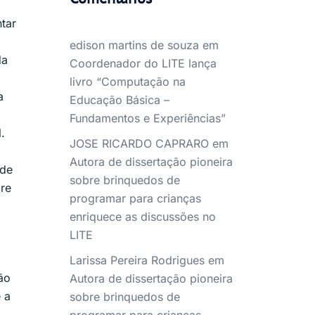
tar
edison martins de souza
em
da
Coordenador do LITE lança
livro “Computação na
a
Educação Básica –
Fundamentos e Experiências”
.
JOSE RICARDO CAPRARO
em
Autora de dissertação pioneira
 de
sobre brinquedos de
bre
programar para crianças
enriquece as discussões no
LITE
Larissa Pereira Rodrigues
em
ão
Autora de dissertação pioneira
 a
sobre brinquedos de