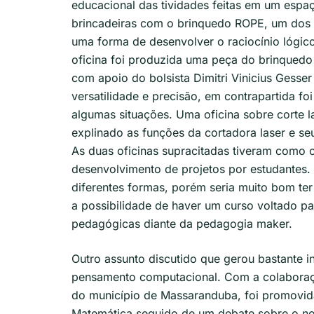
educacional das tividades feitas em um esp
brincadeiras com o brinquedo ROPE, um dos p
uma forma de desenvolver o raciocínio lógico
oficina foi produzida uma peça do brinqued
com apoio do bolsista Dimitri Vinicius Gesse
versatilidade e precisão, em contrapartida fo
algumas situações. Uma oficina sobre corte la
explinado as funções da cortadora laser e seu
As duas oficinas supracitadas tiveram como o
desenvolvimento de projetos por estudantes. 
diferentes formas, porém seria muito bom te
a possibilidade de haver um curso voltado p
pedagógicas diante da pedagogia maker.
Outro assunto discutido que gerou bastante i
pensamento computacional. Com a colaboraçã
do município de Massaranduba, foi promovid
Matemática seguido de um debate sobre o n