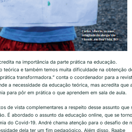
edita na importância da parte prática na educação.
o teórica e também temos muita dificuldade na obtenção d
rática transformadora.” conta o coordenador para a revist
ende a necessidade da educação teórica, mas acredita que 
mia para pôr em prática o que aprendem em sala de aula.
tos de vista complementares a respeito desse assunto que 
o. É abordado o assunto da educação online, que se torn
ia do Covid-19. André chama atenção para o desafio de 
cessidade dela ter um fim pedagógico. Além disso, Raabe