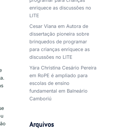
programar para crianças
enriquece as discussões no
LITE
Cesar Viana
em
Autora de
dissertação pioneira sobre
brinquedos de programar
para crianças enriquece as
discussões no LITE
Yára Christina Cesário Pereira
e
em
RoPE é ampliado para
a.
escolas de ensino
as
fundamental em Balneário
Camboriú
se
ou
Arquivos
não