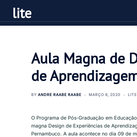
Pular
lite
para
o
conteúdo
Aula Magna de D
de Aprendizagem
BY
ANDRE RAABE RAABE
MARÇO 6, 2020
LITE
O Programa de Pós-Graduação em Educação e
magna Design de Experiências de Aprendiza
Pernambuco. A aula acontece no dia 09 de ma