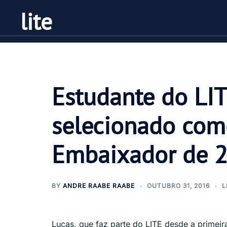
Pular
lite
para
o
conteúdo
Estudante do LI
selecionado co
Embaixador de 2
BY
ANDRE RAABE RAABE
OUTUBRO 31, 2016
L
Lucas, que faz parte do LITE desde a primei