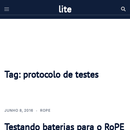
Pular
lite
para
o
conteúdo
Tag:
protocolo de testes
JUNHO 8, 2016
ROPE
Testando baterias para o RoPE