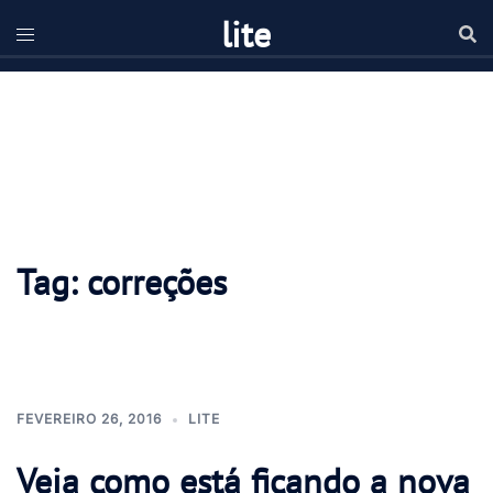
Pular
lite
para
o
conteúdo
Tag:
correções
FEVEREIRO 26, 2016
LITE
Veja como está ficando a nova