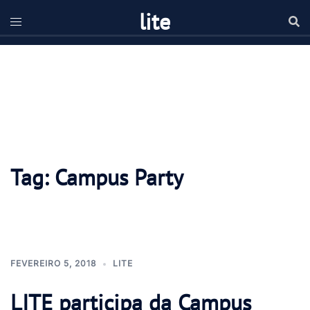
Pular
lite
para
o
conteúdo
Tag:
Campus Party
FEVEREIRO 5, 2018
LITE
LITE participa da Campus