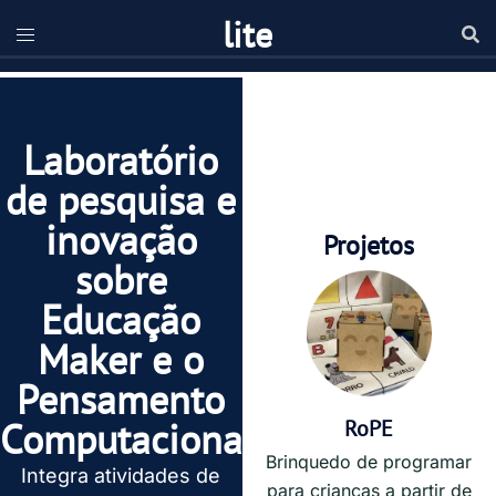
lite
Laboratório
de pesquisa e
inovação
Projetos
sobre
Educação
Maker e o
Pensamento
Computacional
RoPE
Brinquedo de programar
Integra atividades de
para crianças a partir de